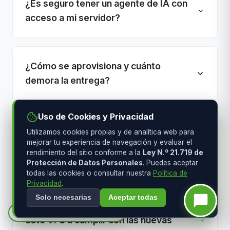
¿Es seguro tener un agente de IA con
acceso a mi servidor?
¿Cómo se aprovisiona y cuánto
demora la entrega?
Uso de Cookies y Privacidad
¿Qué ventajas tiene XHOST frente a
Utilizamos cookies propias y de analítica web para
proveedores extranjeros como
mejorar tu experiencia de navegación y evaluar el
rendimiento del sitio conforme a la
Ley N.º 21.719 de
Hostinger?
Protección de Datos Personales
. Puedes aceptar
todas las cookies o consultar nuestra
Política de
Privacidad
.
Solo necesarias
Aceptar todas
¿Cómo ayuda la Inteligencia Artificial de
¿No sabes qué plan elegir?
este VPS a cumplir con las nuevas