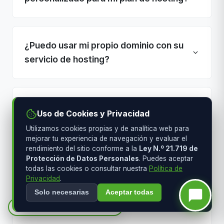
¿Puedo usar mi propio dominio con su
servicio de hosting?
¿Qué beneficios tiene el hosting
Uso de Cookies y Privacidad
optimizado para WordPress?
Utilizamos cookies propias y de analítica web para
mejorar tu experiencia de navegación y evaluar el
rendimiento del sitio conforme a la
Ley N.º 21.719 de
Protección de Datos Personales
. Puedes aceptar
¿Cómo funciona el proceso de
todas las cookies o consultar nuestra
Política de
Privacidad
.
contratación y activación del servicio?
Solo necesarias
Aceptar todas
¿No sabes qué plan elegir?