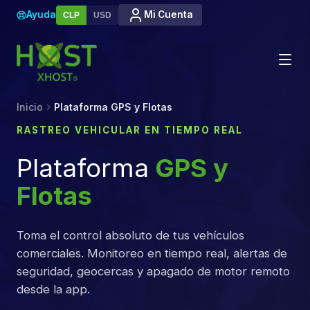
Ayuda
Mi Cuenta
CLP
USD
Inicio
Plataforma GPS y Flotas
RASTREO VEHICULAR EN TIEMPO REAL
Plataforma
GPS y
Flotas
Toma el control absoluto de tus vehículos
comerciales. Monitoreo en tiempo real, alertas de
seguridad, geocercas y apagado de motor remoto
desde la app.